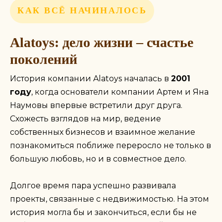
КАК ВСЁ НАЧИНАЛОСЬ
Артём и Яна
Alatoys: дело жизни – счастье
Наумовы
поколений
УЧРЕДИТЕЛИ ФАБРИКИ ALATOYS
История компании Alatoys началась в
2001
году
, когда основатели компании Артем и Яна
«Мы счастливы, что наша маленькая идея
Наумовы впервые встретили друг друга.
переросла в большую компанию. Сегодня
более 200 сотрудников каждый день
Схожесть взглядов на мир, ведение
вкладывают сердце и душу в процесс дизайна,
собственных бизнесов и взаимное желание
конструкции и производства игрушек,
познакомиться поближе переросло не только в
продуманных до мелочей. Каждый год
большую любовь, но и в совместное дело.
мы делаем несколько сотен миллионов деталей
для наших игрушек. Мы производим более 90
000 изделий в месяц и более 1 000 000 в год»
Долгое время пара успешно развивала
проекты, связанные с недвижимостью. На этом
история могла бы и закончиться, если бы не