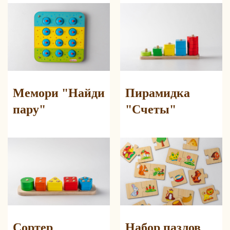
Мемори "Найди
Пирамидка
пару"
"Счеты"
Сортер
Набор пазлов