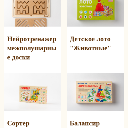
Купить оптом
Нейротренажер
Детское лото
межполушарны
"Животные"
е доски
Сортер
Балансир