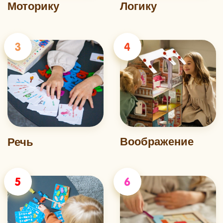
ближайшее время, или напишите нам
первыми на почту
info@alatoys-market.ru
Ваше имя
Ваш телефон
+7
Отправить
Политика конфиденциальности