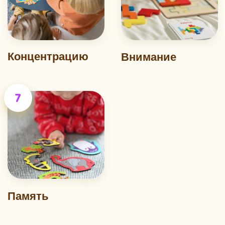
Свяжитесь с нами
+7 964 860 03 45
info@alatoys-market.ru
Мы находимся по адресу
Республика Марий Эл,
г. Йошкар-Ола,
ул. Кирпичная, 1
Подписывайтесь на нас