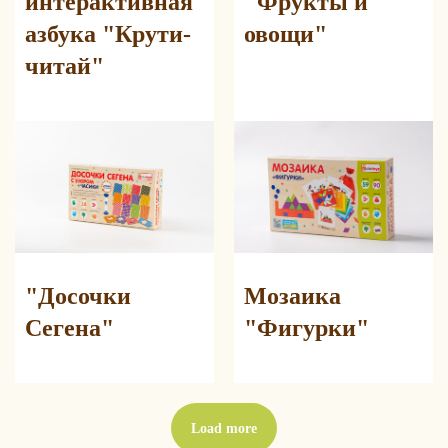
интерактивная
"Фрукты и
азбука "Крути-
овощи"
читай"
Наши игрушки
развивают:
"Досочки
Мозаика
Сегена"
"Фигурки"
Моторику
Логику
Load more