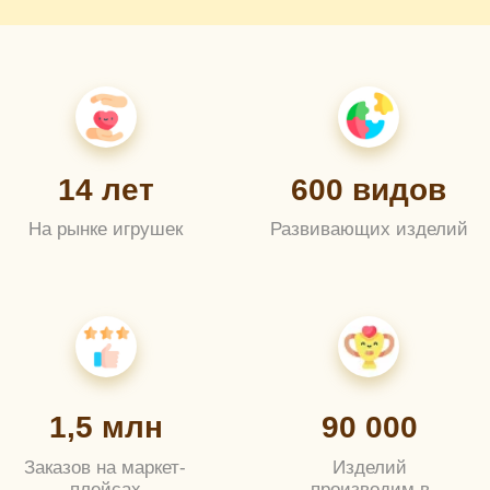
1,5 млн
90 000
Заказов на маркет-
Изделий
плейсах
производим в
месяц
О КОМПАНИИ
Родители из разных уголков
мира радуют и обучают
своих детей с помощью
деревянных развивающих
игрушек Alatoys
С компанией Alatoys
с 2010 года
знакомы семьи стран:
Россия
Украина
Беларусь
Армения