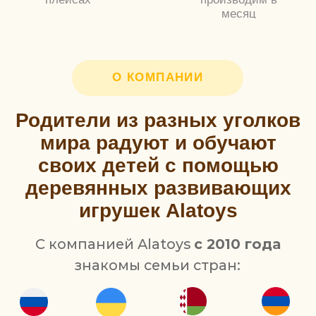
Казахстан
Грузия
США
Экологичность, безопасность,
увлекательность, качество – то, что с первого
дня лежит в основе принципов работы
компании.
Фабрика Alatoys находится в городе
Йошкар-
Ола
Республики Марий Эл, в одном из самых
лучших с точки зрения экологии регионов.