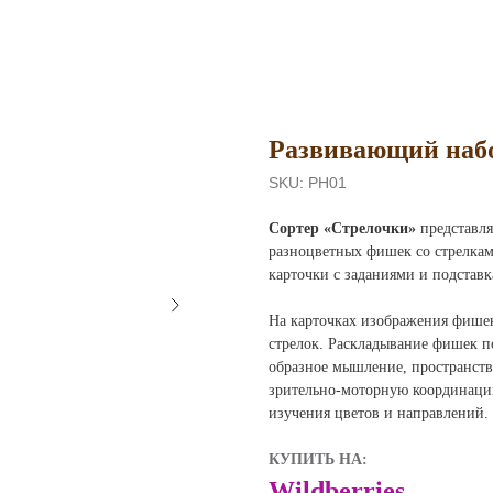
Развивающий наб
SKU:
РН01
Сортер «Стрелочки»
представля
разноцветных фишек со стрелкам
карточки с заданиями и подставк
На карточках изображения фишек
стрелок. Раскладывание фишек по
образное мышление, пространств
зрительно-моторную координаци
изучения цветов и направлений.
КУПИТЬ НА:
Wildberries