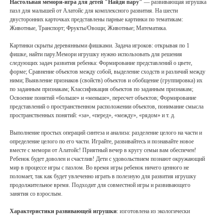
Настольная мемори-игра для детей "Найди пару"
— развивающая игрушка
пазл для малышей от Алатойс для комплексного развития. На шести
двусторонних карточках представлены парные картинки по тематикам:
Животные, Транспорт; Фрукты/Овощи; Животные; Математика.
Картинки скрыты деревянными фишками. Задача игроков: открывая по 1
фишке, найти пару.Мемори игрушку нужно использовать для решения
следующих задач развития ребенка: Формирование представлений о цвете,
форме; Сравнение объектов между собой, выделение сходств и различий между
ними; Выявление признаков (свойств) объектов и обобщение (группировка) их
по заданным признакам; Классификация объектов по заданным признакам;
Освоение понятий «больше» и «меньше», пересчет объектов; Формирование
представлений о пространственном расположении объектов, понимание смысла
пространственных понятий: «за», «перед», «между», «рядом» и т. д.
Выполнение простых операций синтеза и анализа: разделение целого на части и
определение целого по его части. Играйте, развивайтесь и познавайте новое
вместе с мемори от Алатойс! Приятный вечер в кругу семьи вам обеспечен!
Ребенок будет доволен и счастлив! Дети с удовольствием познают окружающий
мир в процессе игры с пазлом. Во время игры ребенок ничего ценного не
поломает, так как будет увлеченно играть в полезную для развития игрушку
продолжительное время. Подходит для совместной игры и развивающего
занятия со взрослым.
Характеристики развивающей игрушки
: изготовлена из экологически