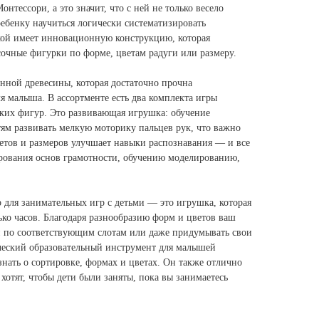
нтессори, а это значит, что с ней не только весело
ебенку научиться логически систематизировать
ой имеет инновационную конструкцию, которая
сочные фигурки по форме, цветам радуги или размеру.
енной древесины, которая достаточно прочна
я малыша. В ассортменте есть два комплекта игры
ких фигур. Это развивающая игрушка: обучение
тям развивать мелкую моторику пальцев рук, что важно
ветов и размеров улучшает навыки распознавания — и все
рования основ грамотности, обучению моделированию,
!
для занимательных игр с детьми — это игрушка, которая
ько часов. Благодаря разнообразию форм и цветов ваш
и по соответствующим слотам или даже придумывать свои
ческий образовательный инструмент для малышей
знать о сортировке, формах и цветах. Он также отлично
 хотят, чтобы дети были заняты, пока вы занимаетесь