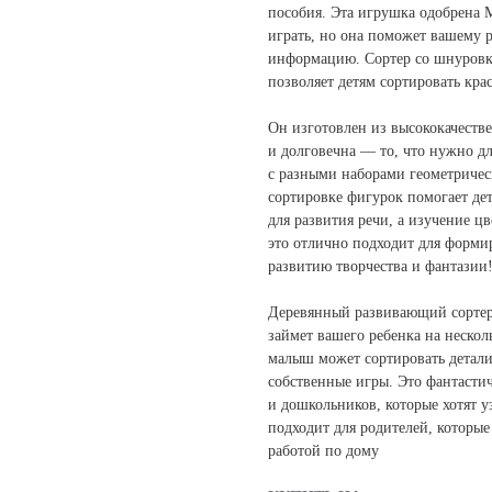
пособия. Эта игрушка одобрена Мо
играть, но она поможет вашему р
информацию. Сортер со шнуровк
позволяет детям сортировать кра
Он изготовлен из высококачеств
и долговечна — то, что нужно дл
с разными наборами геометричес
сортировке фигурок помогает де
для развития речи, а изучение ц
это отлично подходит для форми
развитию творчества и фантазии
Деревянный развивающий сортер 
займет вашего ребенка на нескол
малыш может сортировать детал
собственные игры. Это фантасти
и дошкольников, которые хотят у
подходит для родителей, которые
работой по дому